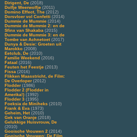
Dirigent, De
(2018)
Dolfje Weerwolfje
(2011)
Domino Effect, The
(2012)
Dorsvloer vol Confetti
(2014)
Dummie de Mummie
(2014)
Dummie de Mummie 2: en de
Sfinx van Shakaba
(2015)
Dummie de Mummie 3: en de
Tombe van Achnetoet
(2017)
Dunya & Desie: Groeten uit
Marokko
(2008)
Eetclub, De
(2010)
Familie Weekend
(2016)
Fataal
(2016)
Feuten het Feestje
(2013)
Fissa
(2016)
Flikken Maasstricht, de Film:
De Overloper
(2012)
Flodder
(1986)
Flodder 2 (Flodder in
Amerika!)
(1992)
Flodder 3
(1995)
Foeksia de Miniheks
(2010)
Frank & Eva
(1973)
Geheim, Het
(2010)
Gek van Oranje
(2018)
Gelukkige Huisvrouw, De
(2010)
Gooische Vrouwen 2
(2014)
Gooische Vrouwen: De Film