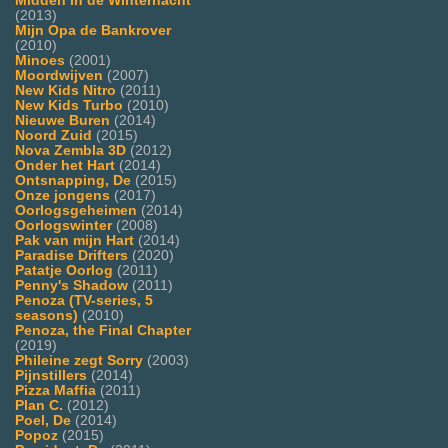
Midden in de Winternacht
(2013)
Mijn Opa de Bankrover
(2010)
Minoes
(2001)
Moordwijven
(2007)
New Kids Nitro
(2011)
New Kids Turbo
(2010)
Nieuwe Buren
(2014)
Noord Zuid
(2015)
Nova Zembla 3D
(2012)
Onder het Hart
(2014)
Ontsnapping, De
(2015)
Onze jongens
(2017)
Oorlogsgeheimen
(2014)
Oorlogswinter
(2008)
Pak van mijn Hart
(2014)
Paradise Drifters
(2020)
Patatje Oorlog
(2011)
Penny's Shadow
(2011)
Penoza (TV-series, 5
seasons)
(2010)
Penoza, the Final Chapter
(2019)
Phileine zegt Sorry
(2003)
Pijnstillers
(2014)
Pizza Maffia
(2011)
Plan C.
(2012)
Poel, De
(2014)
Popoz
(2015)