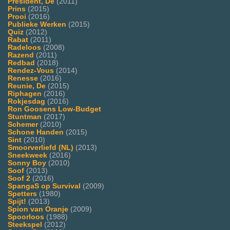
President, De
(2011)
Prins
(2015)
Prooi
(2016)
Publieke Werken
(2015)
Quiz
(2012)
Rabat
(2011)
Radeloos
(2008)
Razend
(2011)
Redbad
(2018)
Rendez-Vous
(2014)
Renesse
(2016)
Reunie, De
(2015)
Riphagen
(2016)
Rokjesdag
(2016)
Ron Goosens Low-Budget
Stuntman
(2017)
Schemer
(2010)
Schone Handen
(2015)
Sint
(2010)
Smoorverliefd (NL)
(2013)
Sneekweek
(2016)
Sonny Boy
(2010)
Soof
(2013)
Soof 2
(2016)
SpangaS op Survival
(2009)
Spetters
(1980)
Spijt!
(2013)
Spion van Oranje
(2009)
Spoorloos
(1988)
Steekspel
(2012)