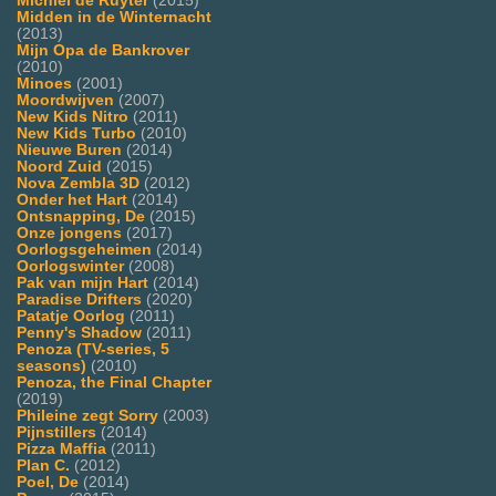
Michiel de Ruyter
(2015)
Midden in de Winternacht
(2013)
Mijn Opa de Bankrover
(2010)
Minoes
(2001)
Moordwijven
(2007)
New Kids Nitro
(2011)
New Kids Turbo
(2010)
Nieuwe Buren
(2014)
Noord Zuid
(2015)
Nova Zembla 3D
(2012)
Onder het Hart
(2014)
Ontsnapping, De
(2015)
Onze jongens
(2017)
Oorlogsgeheimen
(2014)
Oorlogswinter
(2008)
Pak van mijn Hart
(2014)
Paradise Drifters
(2020)
Patatje Oorlog
(2011)
Penny's Shadow
(2011)
Penoza (TV-series, 5
seasons)
(2010)
Penoza, the Final Chapter
(2019)
Phileine zegt Sorry
(2003)
Pijnstillers
(2014)
Pizza Maffia
(2011)
Plan C.
(2012)
Poel, De
(2014)