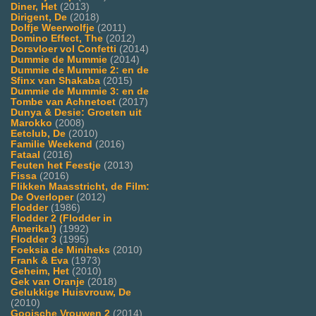
Diner, Het
(2013)
Dirigent, De
(2018)
Dolfje Weerwolfje
(2011)
Domino Effect, The
(2012)
Dorsvloer vol Confetti
(2014)
Dummie de Mummie
(2014)
Dummie de Mummie 2: en de
Sfinx van Shakaba
(2015)
Dummie de Mummie 3: en de
Tombe van Achnetoet
(2017)
Dunya & Desie: Groeten uit
Marokko
(2008)
Eetclub, De
(2010)
Familie Weekend
(2016)
Fataal
(2016)
Feuten het Feestje
(2013)
Fissa
(2016)
Flikken Maasstricht, de Film:
De Overloper
(2012)
Flodder
(1986)
Flodder 2 (Flodder in
Amerika!)
(1992)
Flodder 3
(1995)
Foeksia de Miniheks
(2010)
Frank & Eva
(1973)
Geheim, Het
(2010)
Gek van Oranje
(2018)
Gelukkige Huisvrouw, De
(2010)
Gooische Vrouwen 2
(2014)