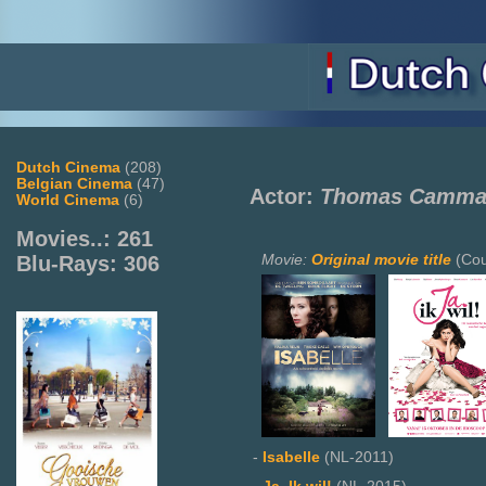
Dutch Cinema
(208)
Belgian Cinema
(47)
Actor:
Thomas Camma
World Cinema
(6)
Movies..: 261
Movie:
Original movie title
(Cou
Blu-Rays: 306
-
Isabelle
(NL-2011)