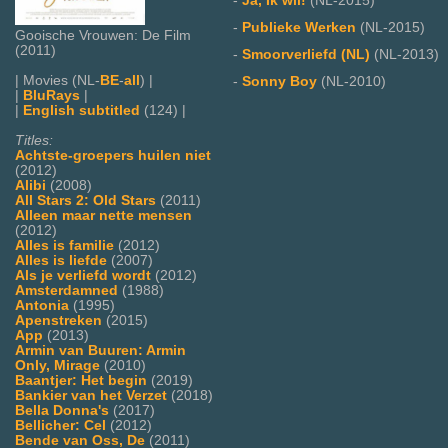
-
Ja, Ik wil!
(NL-2015)
-
Publieke Werken
(NL-2015)
Gooische Vrouwen: De Film
(2011)
-
Smoorverliefd (NL)
(NL-2013)
| Movies (NL-
BE
-
all
) |
-
Sonny Boy
(NL-2010)
|
BluRays
|
|
English subtitled
(124) |
Titles:
Achtste-groepers huilen niet
(2012)
Alibi
(2008)
All Stars 2: Old Stars
(2011)
Alleen maar nette mensen
(2012)
Alles is familie
(2012)
Alles is liefde
(2007)
Als je verliefd wordt
(2012)
Amsterdamned
(1988)
Antonia
(1995)
Apenstreken
(2015)
App
(2013)
Armin van Buuren: Armin
Only, Mirage
(2010)
Baantjer: Het begin
(2019)
Bankier van het Verzet
(2018)
Bella Donna's
(2017)
Bellicher: Cel
(2012)
Bende van Oss, De
(2011)