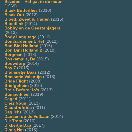
Bezeten - Het gat in de muur
(1969)
Black Butterflies
(2010)
Black Out
(2012)
Bloed, Zweet & Tranen
(2015)
Bloedlink
(2014)
Bobby en de Geestenjagers
(2013)
Body Language
(2011)
Bombardement, Het
(2012)
Bon Bini Holland
(2015)
Bon Bini Holland 2
(2018)
Borgman
(2013)
Boskampi's, De
(2015)
Bouwdorp
(2014)
Boy 7
(2015)
Brammetje Baas
(2012)
Brasserie Valentijn
(2016)
Bride Flight
(2008)
Briefgeheim
(2010)
Bro's Before Ho's
(2013)
Bumperkleef
(2019)
Caged
(2011)
Chez Nous
(2013)
Claustrofobia
(2011)
Daglicht
(2013)
Dansen op de Vulkaan
(2014)
Dik Trom
(2010)
Dikkertje Dap
(2017)
Diner, Het
(2013)