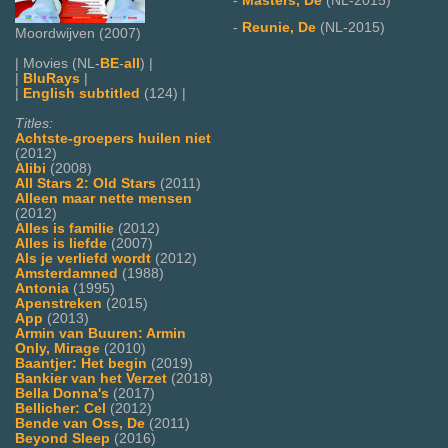
-
Masters, De
(NL-2015)
-
Reunie, De
(NL-2015)
Moordwijven (2007)
| Movies (NL-
BE
-
all
) |
|
BluRays
|
|
English subtitled
(124) |
Titles:
Achtste-groepers huilen niet
(2012)
Alibi
(2008)
All Stars 2: Old Stars
(2011)
Alleen maar nette mensen
(2012)
Alles is familie
(2012)
Alles is liefde
(2007)
Als je verliefd wordt
(2012)
Amsterdamned
(1988)
Antonia
(1995)
Apenstreken
(2015)
App
(2013)
Armin van Buuren: Armin
Only, Mirage
(2010)
Baantjer: Het begin
(2019)
Bankier van het Verzet
(2018)
Bella Donna's
(2017)
Bellicher: Cel
(2012)
Bende van Oss, De
(2011)
Beyond Sleep
(2016)