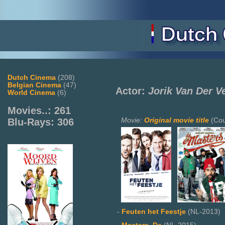
Dutch Cinema
(208)
Belgian Cinema
(47)
Actor:
Jorik Van Der V
World Cinema
(6)
Movies..: 261
Movie:
Original movie title
(Cou
Blu-Rays: 306
-
Feuten het Feestje
(NL-2013)