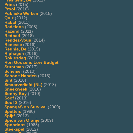
President, De
(2011)
Prins
(2015)
Prooi
(2016)
Publieke Werken
(2015)
Quiz
(2012)
Rabat
(2011)
Radeloos
(2008)
Razend
(2011)
Redbad
(2018)
Rendez-Vous
(2014)
Renesse
(2016)
Reunie, De
(2015)
Riphagen
(2016)
Rokjesdag
(2016)
Ron Goosens Low-Budget
Stuntman
(2017)
Schemer
(2010)
Schone Handen
(2015)
Sint
(2010)
Smoorverliefd (NL)
(2013)
Sneekweek
(2016)
Sonny Boy
(2010)
Soof
(2013)
Soof 2
(2016)
SpangaS op Survival
(2009)
Spetters
(1980)
Spijt!
(2013)
Spion van Oranje
(2009)
Spoorloos
(1988)
Steekspel
(2012)